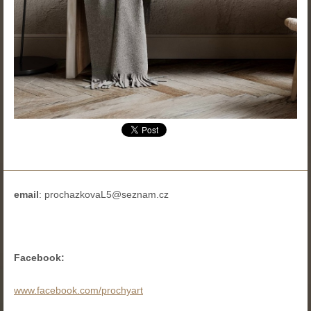
email
:
prochazkovaL5@seznam.cz
Facebook:
www.facebook.com/prochyart