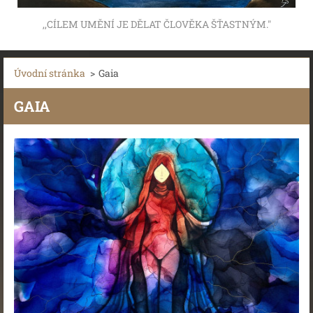
,,CÍLEM UMĚNÍ JE DĚLAT ČLOVĚKA ŠŤASTNÝM."
Úvodní stránka
>
Gaia
GAIA