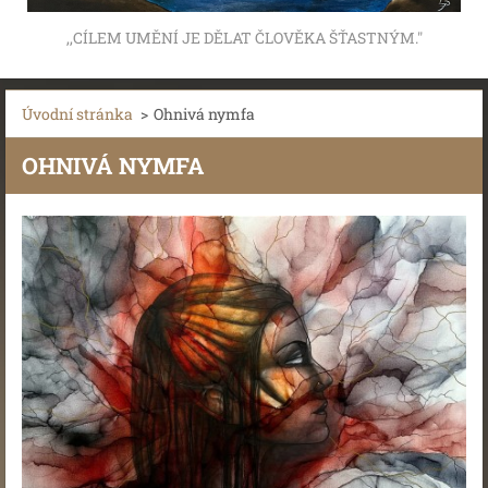
,,CÍLEM UMĚNÍ JE DĚLAT ČLOVĚKA ŠŤASTNÝM."
Úvodní stránka
>
Ohnivá nymfa
OHNIVÁ NYMFA