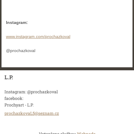
Instagram:
www.instagram.com/prochazkoval
@prochazkoval
L.P.
Instagram: @prochazkoval
facebook:
Prochyart - L.P.
prochazk
ovaL5@se
znam.cz
Vytvořeno službou
Webnode