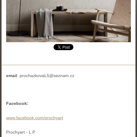
email
:
prochazkovaL5@seznam.cz
Facebook:
www.facebook.com/prochyart
Prochyart - L.P.